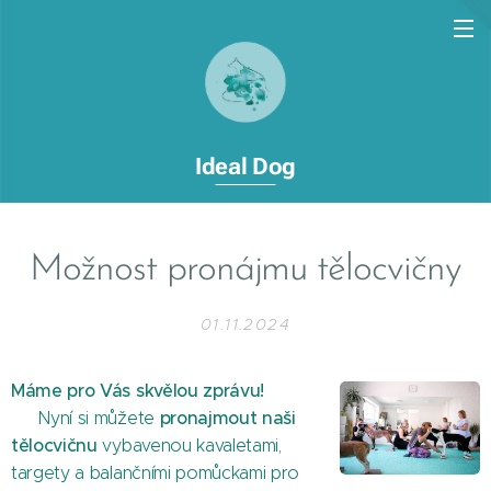
Ideal Dog
Možnost pronájmu tělocvičny
01.11.2024
Máme pro Vás skvělou zprávu!
🐾
pronajmout naši
Nyní si můžete
tělocvičnu
vybavenou kavaletami,
targety a balančními pomůckami pro