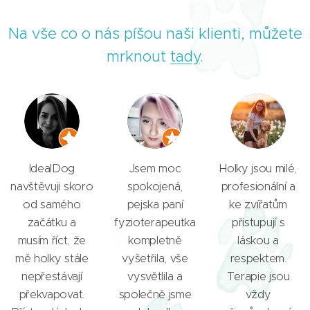
Na vše co o nás píšou naši klienti, můžete
mrknout
tady
.
IdealDog
Jsem moc
Holky jsou milé,
navštěvuji skoro
spokojená,
profesionální a
od samého
pejska paní
ke zvířatům
začátku a
fyzioterapeutka
přistupují s
musím říct, že
kompletně
láskou a
mě holky stále
vyšetřila, vše
respektem.
nepřestávají
vysvětlila a
Terapie jsou
překvapovat.
společně jsme
vždy