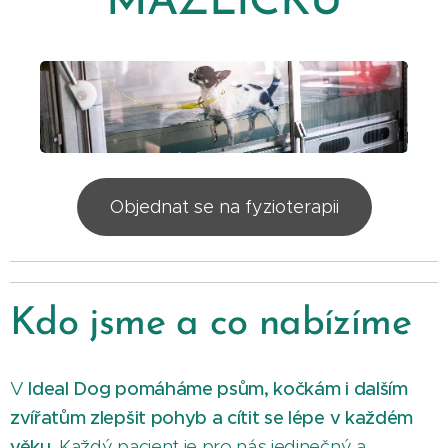
MAZLÍČKŮ
Objednat se na fyzioterapii
Kdo jsme a co nabízíme
V
Ideal Dog
pomáháme psům, kočkám i dalším
zvířatům zlepšit pohyb a cítit se lépe v každém
věku.
Každý pacient je pro nás jedinečný a