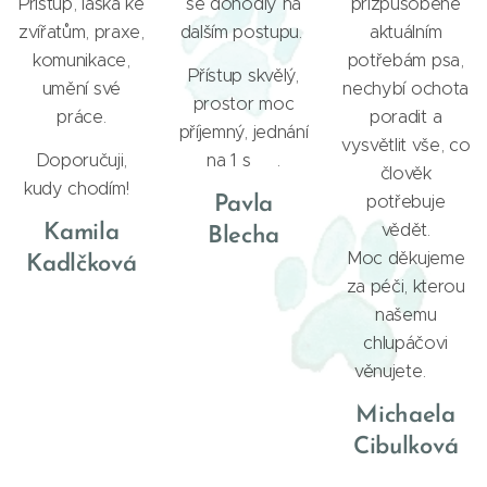
Přístup, láska ke
se dohodly na
přizpůsobené
zvířatům, praxe,
dalším postupu.
aktuálním
komunikace,
potřebám psa,
Přístup skvělý,
umění své
nechybí ochota
prostor moc
práce.
poradit a
příjemný, jednání
vysvětlit vše, co
Doporučuji,
na 1 s 🌟.
člověk
kudy chodím!
potřebuje
Pavla
vědět.
Kamila
Blecha
Moc děkujeme
Kadlčková
za péči, kterou
našemu
chlupáčovi
věnujete. ❤️
Michaela
Cibulková