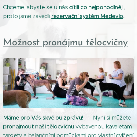
Chceme, abyste se u nás
cítili co nejpohodlněji
,
proto jsme zavedli
rezervační systém Medevio
.
Možnost pronájmu tělocvičny
Máme pro Vás skvělou zprávu! 🐾
Nyní si můžete
pronajmout naši tělocvičnu
vybavenou kavaletami,
targety a balančními pomůckami pro vlastní cvičení