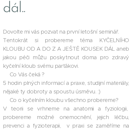
dál..
Dovolte mi vás pozvat na první letošní seminář.
Tentokrát si probereme téma KYČELNÍHO
KLOUBU OD A DO Z A JEŠTĚ KOUSEK DÁL aneb
jakou péči můžu poskytnout doma pro zdravý
kyčelní kloub svému parťákovi.
🐾Co Vás čeká ?
5 hodin plných informací a praxe, studijní materiály,
nějaké ty dobroty a spoustu úsměvu. :)
🐾Co o kyčelním kloubu všechno probereme?
V teorii se vrhneme na anatomii a fyziologii,
probereme možné onemocnění, jejich léčbu,
prevenci a fyzioterapii, v praxi se zaměříme na