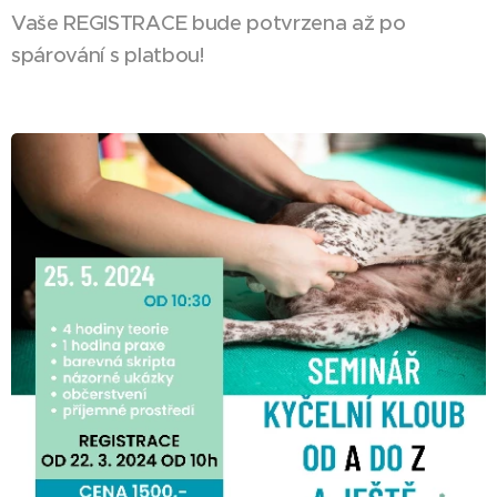
Vaše REGISTRACE bude potvrzena až po
spárování s platbou!