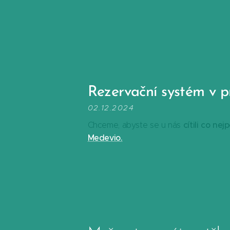
Rezervační systém v 
02.12.2024
cítili co nej
Chceme, abyste se u nás
Medevio.