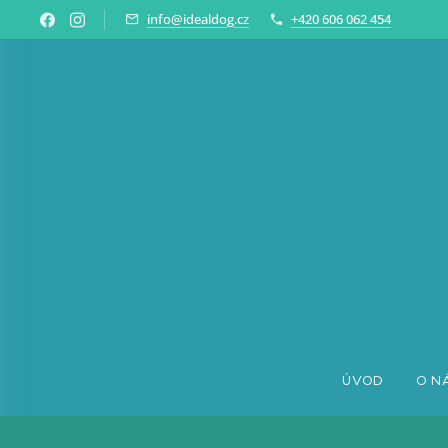
info@idealdog.cz
+420 606 062 454
ÚVOD
O N