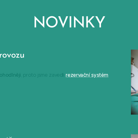
NOVINKY
provozu
pohodlněji
rezervační systém
, proto jsme zavedli