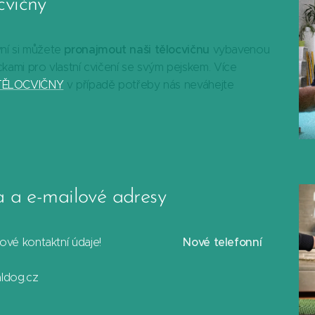
cvičny
pronajmout naši tělocvičnu
ní si můžete
vybavenou
ckami pro vlastní cvičení se svým pejskem. Více
TĚLOCVIČNY
v případě potřeby nás neváhejte
a a e-mailové adresy
Nové telefonní
nové kontaktní údaje!🥳 🥳 🥳🥳 🥳
ldog.cz