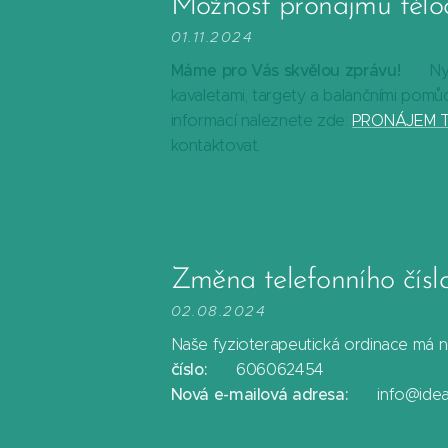
Možnost pronájmu tělo
01.11.2024
Máme pro Vás skvělou zprávu! 🐾
Ny
kavaletami, targety a balančními pomů
informací naleznete zde:
PRONÁJEM 
kontaktovat.
Změna telefonního čísl
02.08.2024
Naše fyzioterapeutická ordinace má 
číslo:
📞 606062454
Nová e-mailová adresa:
📧 info@idea